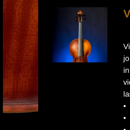
V
Vi
jo
in
vi
la
•
•
•