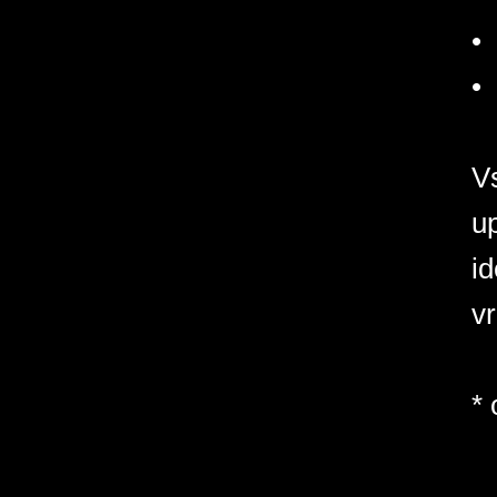
•
•
Vs
up
id
vr
* 