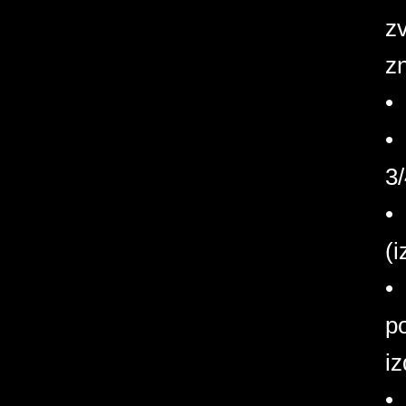
zv
zn
• 
• 
3/
•
(i
•
po
iz
•