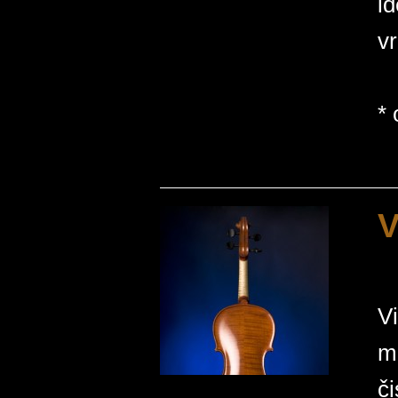
id
vr
* 
V
Vi
mu
či