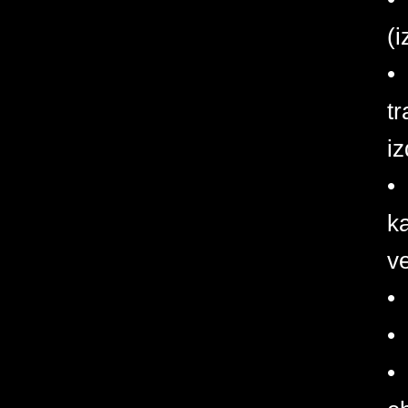
(i
•
tr
iz
•
ka
v
•
•
• 